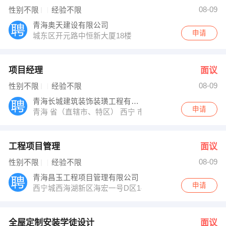
发布 [工程项目管理 ] 招聘信息
08-09
性别不限
经验不限
发布 [全屋定制安装学徒设计 ] 招聘信息
龚雪 发布 [文员，会计 ] 招聘信息
青海奥天建设有限公司
【青海瑞生医药有限公司 】 强势入驻
申请
城东区开元路中恒新大厦18楼
项目经理
面议
08-09
性别不限
经验不限
青海长城建筑装饰装璜工程有限公司
申请
青海 省（直辖市、特区） 西宁 市（区、县） 北大街26
工程项目管理
面议
08-09
性别不限
经验不限
青海昌玉工程项目管理有限公司
申请
西宁城西海湖新区海宏一号D区14号楼1141室
全屋定制安装学徒设计
面议