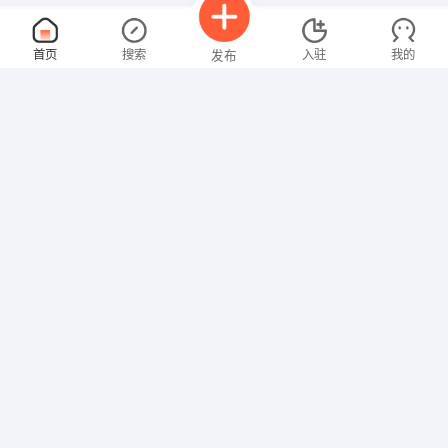
工长
面议
首页
搜索
入驻
我的
发布
08-09
性别不限
经验不限
青海华宅建筑装饰工程有限公司
申请
海湖新区五矿云金贸B座9楼华宅装饰
工程综合资料员
面议
招聘信息
求职简历
08-09
性别不限
经验不限
青海振威吊装工程有限公司
申请
五四西路71号安泰大厦东座24楼
建筑规划师
面议
08-09
性别不限
经验不限
广州博厦建筑设计研究院有限公司城东分公司
申请
昆路中路畅源融信大厦13楼